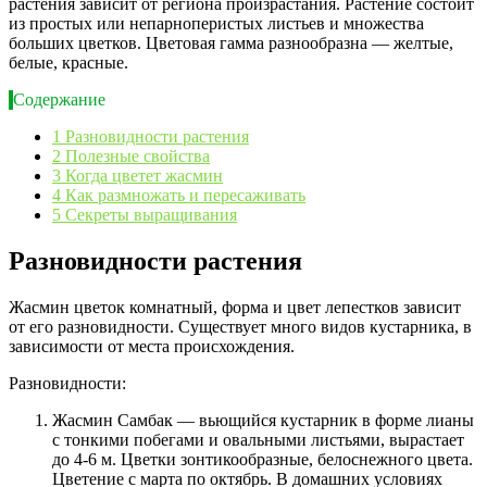
растения зависит от региона произрастания. Растение состоит
из простых или непарноперистых листьев и множества
больших цветков. Цветовая гамма разнообразна — желтые,
белые, красные.
Содержание
1
Разновидности растения
2
Полезные свойства
3
Когда цветет жасмин
4
Как размножать и пересаживать
5
Секреты выращивания
Разновидности растения
Жасмин цветок комнатный, форма и цвет лепестков зависит
от его разновидности. Существует много видов кустарника, в
зависимости от места происхождения.
Разновидности:
Жасмин Самбак — вьющийся кустарник в форме лианы
с тонкими побегами и овальными листьями, вырастает
до 4-6 м. Цветки зонтикообразные, белоснежного цвета.
Цветение с марта по октябрь. В домашних условиях