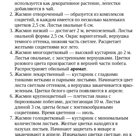
используется как декоративное растение, лепестки
добавляются в чай.
Жасмин отвороченный — образуется из комплексов
соцветий, в каждом имеется по несколько маленьких
цветков 2,5 см. Листья овальные 6 см.
Жасмин низкий — достигает 2 м, вечнозеленый. Листья
овальной формы 2,5 см. Окрас вариегатный, верхушка
темного оттенка, нижняя часть светлее. Расцветает
желтыми соцветиями все лето.
Жасмин многоцветковый — высокий кустарник до 2 м.
Листья овальные, с заостренными верхушками. Цветки
розового цвета произрастают в верхней части побега.
Распространяет обильный
аромат
.
Жасмин лекарственный — кустарник с гладкими
тонкими ветками и парными листьями. Начинается цвет
листа светлым оттенком, а верхушка заканчивается ярко-
зеленым. Цветки белого цвета появляются в апреле.
Жасмин крупноцветный — плетистая лиана с
бирюзовыми побегами, достигающая 10 м. Листья
длиной 3 см, цветы белые с зонтикообразными
соцветиями. Время цветения — июль.
Жасмин голоцветковый — кустарник с минимальным
количеством листьев. Желтые цветки находятся в
пазухах листьев. Начинают зацветать в январе и
заканчивают в апреле. Изначально цветки светлые, но к